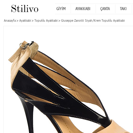
GİYİM
AYAKKABI
ÇANTA
TAKI
Anasayfa
Ayakkabı
Topuklu Ayakkabı
Giuseppe Zanotti Siyah/Krem Topuklu Ayakkabı