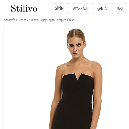
GİYİM
AYAKKABI
ÇANTA
TAKI
Anasayfa
Giyim
Elbise
Gipsy Siyah Straplez Elbise