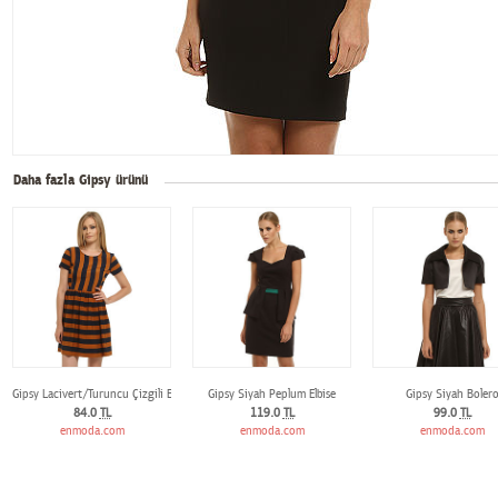
Daha fazla Gipsy ürünü
Gipsy Lacivert/Turuncu Çizgili Elbise
Gipsy Siyah Peplum Elbise
Gipsy Siyah Boler
84.0
TL
119.0
TL
99.0
TL
enmoda.com
enmoda.com
enmoda.com