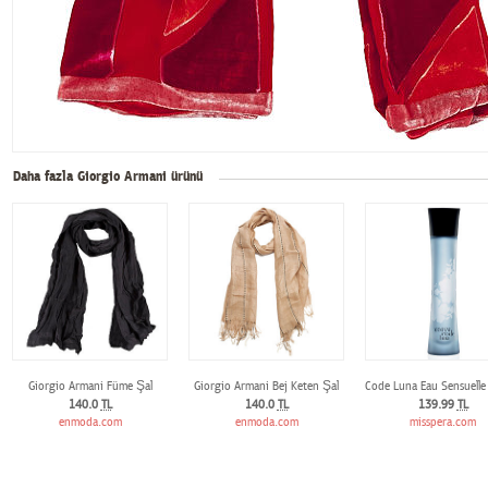
Daha fazla Giorgio Armani ürünü
Giorgio Armani Füme Şal
Giorgio Armani Bej Keten Şal
Code Luna Eau Sensuell
140.0
TL
140.0
TL
139.99
TL
enmoda.com
enmoda.com
misspera.com