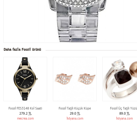
Daha fazla Fossil ürünü
Fossil FES3148 Kol Saati
Fossil Taşlı Küçük Küpe
Fossil Üç Taşlı Yüz
279.2
TL
29.0
TL
89.0
TL
mecrea.com
lidyana.com
lidyana.com