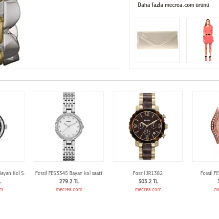
Daha fazla mecrea.com ürünü
Bayan Kol Saati
Fossil FES3345 Bayan kol saati
Fossil JR1382
Fossil F
L
279.2
TL
503.2
TL
om
mecrea.com
mecrea.com
m