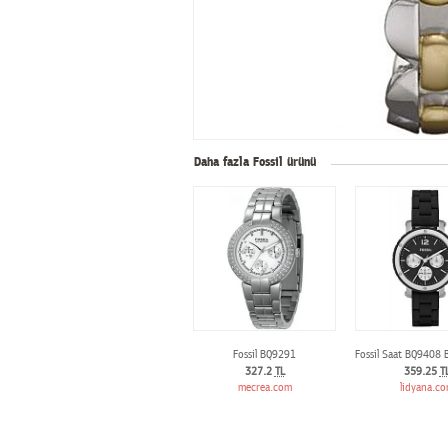
Daha fazla Fossil ürünü
Fossil BQ9291
Fossil Saat BQ9408 
327.2
TL
359.25
T
mecrea.com
lidyana.c