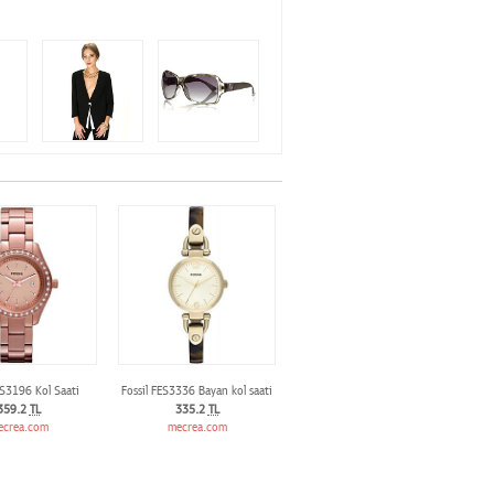
ES3196 Kol Saati
Fossil FES3336 Bayan kol saati
359.2
TL
335.2
TL
ecrea.com
mecrea.com