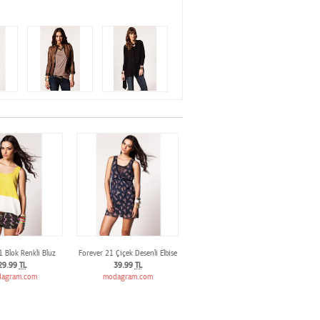
1 Blok Renkli Bluz
Forever 21 Çiçek Desenli Elbise
29.99
TL
39.99
TL
agram.com
modagram.com