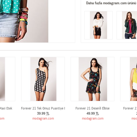
Daha fazla modagram.com ürünü
 Maxi Etek
Forever 21 Tek Omuz Puantiye Elbise
Forever 21 Desenli Elbise
Forever 2
39.99
TL
49.99
TL
com
modagram.com
modagram.com
mod