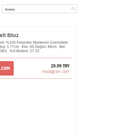
eli Bluz
mı: %100 Polyester Mankenin Üzerindeki
 Boy: 1.77cm Kilo: 60 Göğüs: 88cm Bel:
36/1 Kot Bedeni: 27-32
29.99 TRY
M.COM
modagram.com