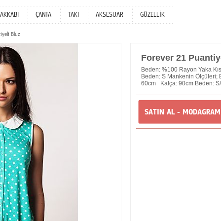
YAKKABI
ÇANTA
TAKI
AKSESUAR
GÜZELLİK
yeli Bluz
Forever 21 Puantiy
Beden: %100 Rayon Yaka Kıs
Beden: S Mankenin Ölçüleri;
60cm Kalça: 90cm Beden: S/
SATIN AL - MODAGRA