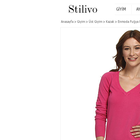
GİYİM
A
Anasayfa
Giyim
Üst Giyim
Kazak
Enmoda Fuşya 