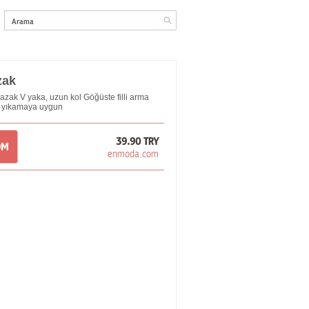
zak
azak V yaka, uzun kol Göğüste filli arma
 yıkamaya uygun
39.90 TRY
OM
enmoda.com