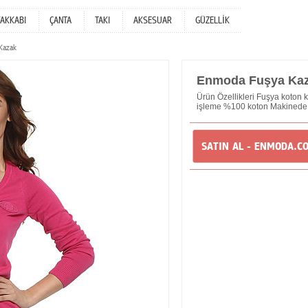
YAKKABI
ÇANTA
TAKI
AKSESUAR
GÜZELLİK
Kazak
Enmoda Fuşya Ka
Ürün Özellikleri Fuşya koton k
işleme %100 koton Makinede
SATIN AL - ENMODA.C