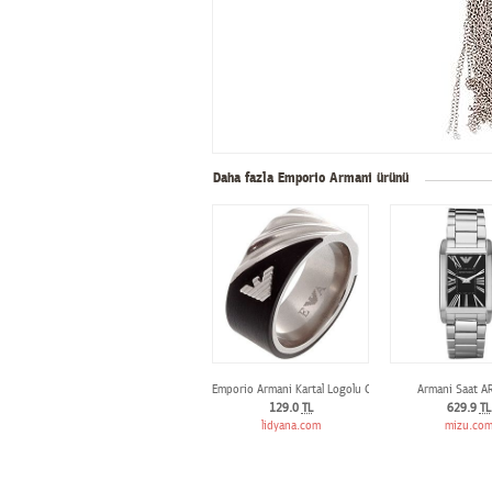
Daha fazla Emporio Armani ürünü
Emporio Armani Kartal Logolu Gümüş Yüzük
Armani Saat A
129.0
TL
629.9
TL
lidyana.com
mizu.co