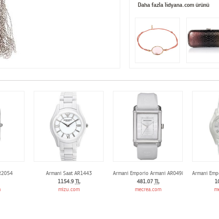
Daha fazla lidyana.com ürünü
R2054
Armani Saat AR1443
Armani Emporio Armani AR0498
Armani Emp
1154.9
TL
481.07
TL
1
m
mizu.com
mecrea.com
m