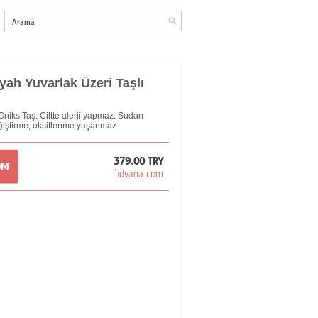
ah Yuvarlak Üzeri Taşlı
Oniks Taş. Ciltte alerji yapmaz. Sudan
ğiştirme, oksitlenme yaşanmaz.
379.00 TRY
OM
lidyana.com