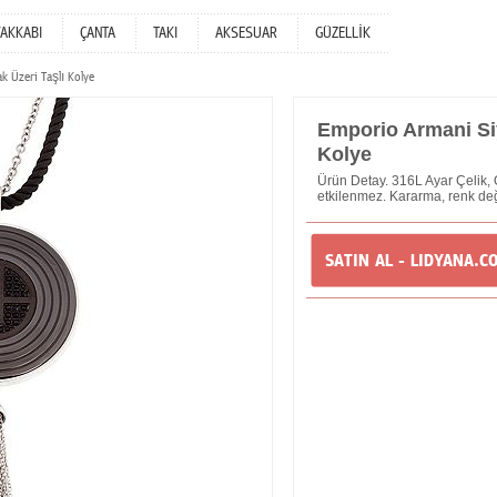
YAKKABI
ÇANTA
TAKI
AKSESUAR
GÜZELLİK
k Üzeri Taşlı Kolye
Emporio Armani Siy
Kolye
Ürün Detay. 316L Ayar Çelik, 
etkilenmez. Kararma, renk de
SATIN AL - LIDYANA.C