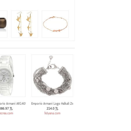
orio Armani AR1405
Emporio Armani Logo Halkalı Zincir Bileklik
086.97
TL
214.0
TL
ecrea.com
lidyana.com