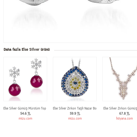
Daha fazla Else Silver ürünü
Else Silver Gümüş Mürdüm Top Küpe
Else Silver Zirkon Taşlı Nazar Boncuklu Gümüş Kolye
Else Silver Zirkon Gümüş
54.6
TL
59.9
TL
67.8
TL
mizu.com
mizu.com
lidyana.com