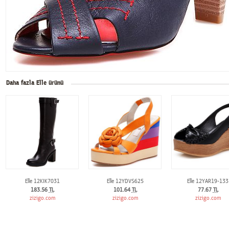
Daha fazla Elle ürünü
Elle 12KIK7031
Elle 12YDVS625
Elle 12YAR19-133
183.56
TL
101.64
TL
77.67
TL
zizigo.com
zizigo.com
zizigo.com