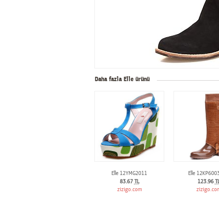
Daha fazla Elle ürünü
Elle 12YMG2011
Elle 12KP600
83.67
TL
123.96
T
zizigo.com
zizigo.co