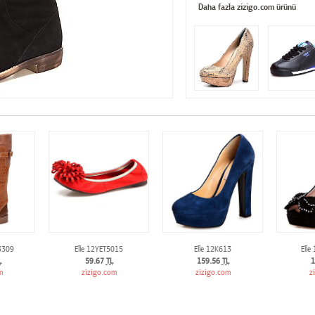
Daha fazla zizigo.com ürünü
3309
Elle 12YET5015
Elle 12K613
Elle
L
59.67
TL
159.56
TL
1
m
zizigo.com
zizigo.com
z