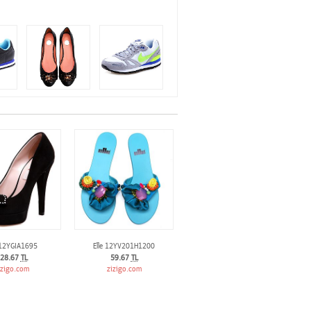
 12YGIA1695
Elle 12YV201H1200
28.67
TL
59.67
TL
izigo.com
zizigo.com