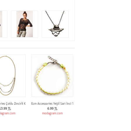
klik
ies Çoklu Zincirli Kolye
Ecm Accessories Yeşil Sarı İnci Taşlı Bileklik
13.99
TL
6.99
TL
agram.com
modagram.com