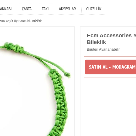
YAKKABI
ÇANTA
TAKI
AKSESUAR
GÜZELLİK
sun Yeşili Üç Boncuklu Bileklik
Ecm Accessories Y
Bileklik
Bijuteri Ayarlanabilir
SATIN AL - MODAGRA