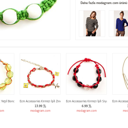
Daha fazla modagram.com ürünü
Yeşil Boncuklu İpli Bileklik
Ecm Accessories Kırmızı İpli Zincirli Bileklik
Ecm Accessories Kırmızı İpli Siyah Boncuklu Bile
Ecm Accessor
13.99
TL
6.99
TL
com
modagram.com
modagram.com
mod