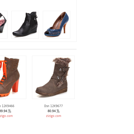
n 12K9466
Dsn 12K9677
89.94
TL
80.94
TL
izigo.com
zizigo.com