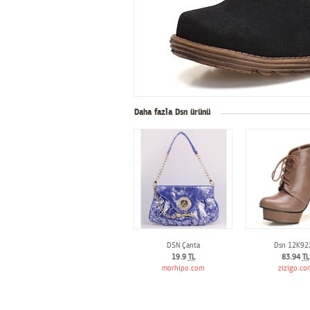
Daha fazla Dsn ürünü
DSN Çanta
Dsn 12K92
19.9
TL
83.94
TL
morhipo.com
zizigo.co