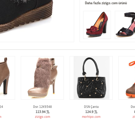
Daha fazla zizigo.com ürünü
24
Dsn 12K9348
DSN Çanta
Ds
113.94
TL
124.9
TL
m
zizigo.com
morhipo.com
z