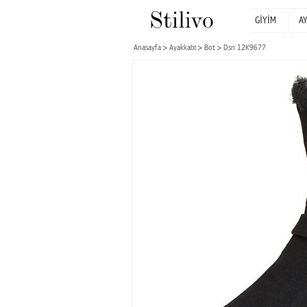
GİYİM
A
Anasayfa
Ayakkabı
Bot
Dsn 12K9677