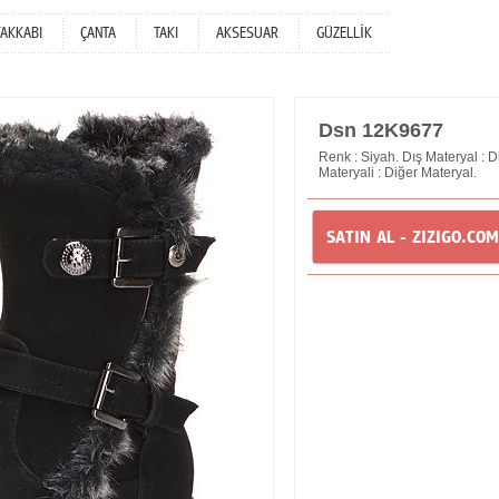
YAKKABI
ÇANTA
TAKI
AKSESUAR
GÜZELLİK
Dsn 12K9677
Renk : Siyah. Dış Materyal : Di
Materyali : Diğer Materyal.
SATIN AL - ZIZIGO.COM