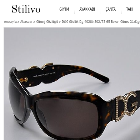
GİYİM
AYAKKABI
ÇANTA
TAKI
Anasayfa
Aksesuar
Güneş Gözlüğü
D&G Gözlük Dg 4028b 502/73 65 Bayan Günes Gözlüg