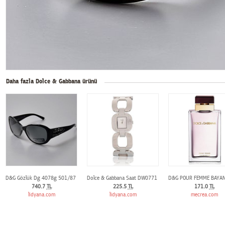
Daha fazla Dolce & Gabbana ürünü
D&G Gözlük Dg 4078g 501/87 59 Bayan Günes Gözlügü
Dolce & Gabbana Saat DW0771 Bayan Kol Saati
D&G POUR FEMME BAYAN
740.7
TL
225.5
TL
171.0
TL
lidyana.com
lidyana.com
mecrea.com