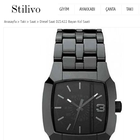
GİYİM
AYAKKABI
ÇANTA
TAKI
Anasayfa
Takı
Saat
Diesel Saat DZ1422 Bayan Kol Saati