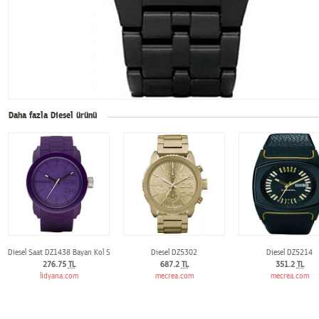
Daha fazla Diesel ürünü
Diesel Saat DZ1438 Bayan Kol Saati
Diesel DZ5302
Diesel DZ5214
276.75
TL
687.2
TL
351.2
TL
lidyana.com
mecrea.com
mecrea.com