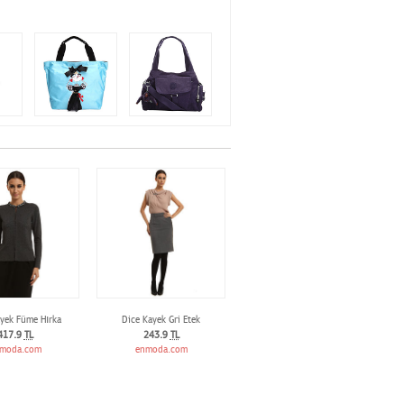
yek Füme Hırka
Dice Kayek Gri Etek
417.9
TL
243.9
TL
moda.com
enmoda.com