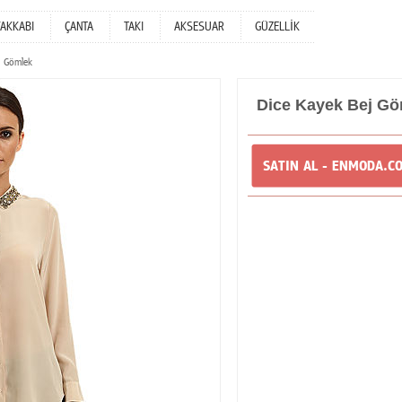
YAKKABI
ÇANTA
TAKI
AKSESUAR
GÜZELLİK
j Gömlek
Dice Kayek Bej Gö
SATIN AL - ENMODA.C