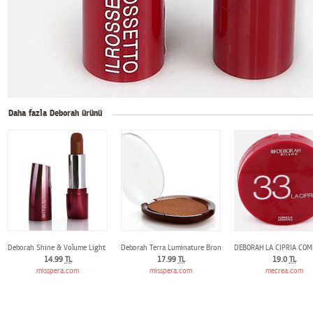
Daha fazla Deborah ürünü
Deborah Shine & Volume Light Creator N°1
Deborah Terra Luminature Bronzing Powder N°4
DEBORAH LA CIPRIA CO
14.99
TL
17.99
TL
19.0
TL
misspera.com
misspera.com
mecrea.com