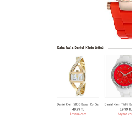
Daha fazla Daniel Klein ürünü
Daniel Klein SB33 Bayan Kol Saati
Daniel Klein TW87 B
49.99
TL
19.99
TL
lidyana.com
lidyana.c