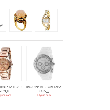
n DK08256A-EE02E Bayan Kol Saati
Daniel Klein TW10 Bayan Kol Saati
59.99
TL
17.95
TL
dyana.com
lidyana.com