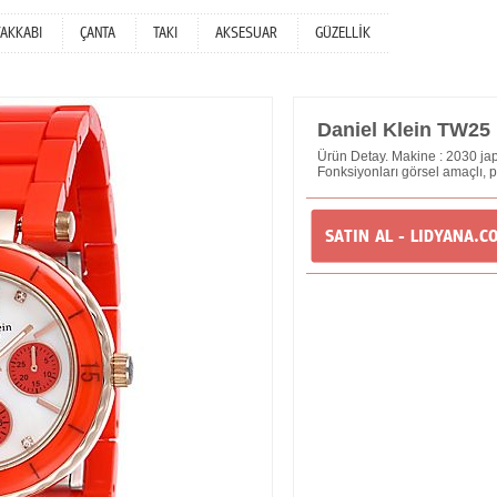
YAKKABI
ÇANTA
TAKI
AKSESUAR
GÜZELLİK
Daniel Klein TW25 
Ürün Detay. Makine : 2030 japo
Fonksiyonları görsel amaçlı, p
SATIN AL - LIDYANA.C