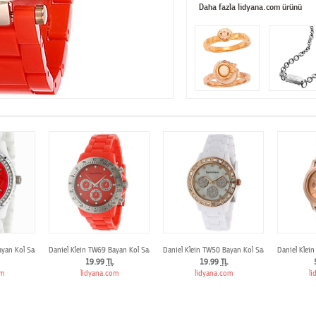
Daha fazla lidyana.com ürünü
ayan Kol Saati
Daniel Klein TW69 Bayan Kol Saati
Daniel Klein TW50 Bayan Kol Saati
Daniel Klei
19.99
TL
19.99
TL
om
lidyana.com
lidyana.com
li