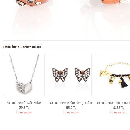
Daha fazla Coquet ürünü
Coquet Sedefli Kalp Kolye
Coquet Pembe Altın Rengi Kelebek Küpe
Coquet Siyah Süet Charm 
29.5
TL
55.0
TL
18.38
TL
lidyana.com
lidyana.com
lidyana.com