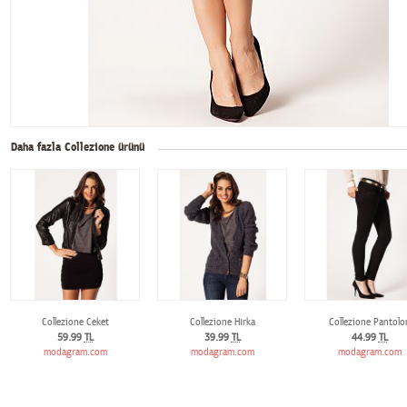
Daha fazla Collezione ürünü
Collezione Ceket
Collezione Hırka
Collezione Pantolo
59.99
TL
39.99
TL
44.99
TL
modagram.com
modagram.com
modagram.com