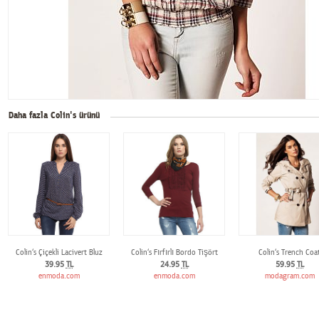
Daha fazla Colin's ürünü
Colin‘s Çiçekli Lacivert Bluz
Colin‘s Fırfırlı Bordo Tişört
Colin‘s Trench Coa
39.95
TL
24.95
TL
59.95
TL
enmoda.com
enmoda.com
modagram.com