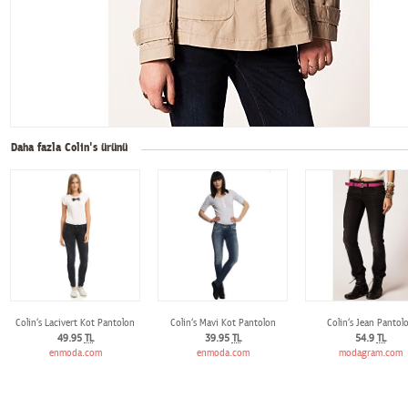
Daha fazla Colin's ürünü
Colin‘s Lacivert Kot Pantolon
Colin‘s Mavi Kot Pantolon
Colin‘s Jean Pantol
49.95
TL
39.95
TL
54.9
TL
enmoda.com
enmoda.com
modagram.com