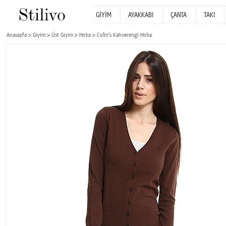
GİYİM
AYAKKABI
ÇANTA
TAKI
Anasayfa
Giyim
Üst Giyim
Hırka
Colin‘s Kahverengi Hırka