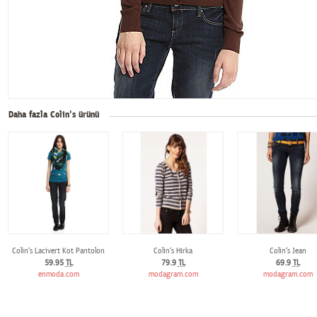
Daha fazla Colin's ürünü
Colin‘s Lacivert Kot Pantolon
Colin‘s Hırka
Colin‘s Jean
59.95
TL
79.9
TL
69.9
TL
enmoda.com
modagram.com
modagram.com