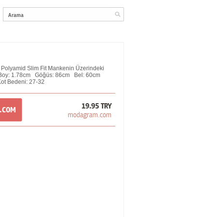
olyamid Slim Fit Mankenin Üzerindeki
; Boy: 1.78cm Göğüs: 86cm Bel: 60cm
ot Bedeni: 27-32
19.95 TRY
M.COM
modagram.com