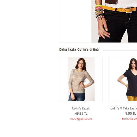
Daha fazla Colin's ürünü
Colin‘s Kazak
Colin‘s V Yaka Laci
49.95
TL
9.95
TL
modagram.com
enmoda.c