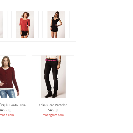
 Örgülü Bordo Hırka
Colin‘s Jean Pantolon
34.95
TL
54.9
TL
moda.com
modagram.com