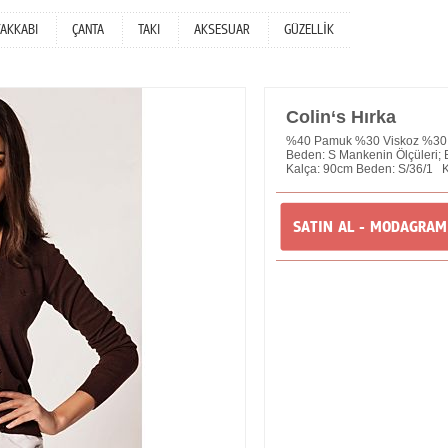
YAKKABI
ÇANTA
TAKI
AKSESUAR
GÜZELLİK
Colin‘s Hırka
%40 Pamuk %30 Viskoz %30 P
Beden: S Mankenin Ölçüleri
Kalça: 90cm Beden: S/36/1 K
SATIN AL - MODAGRA