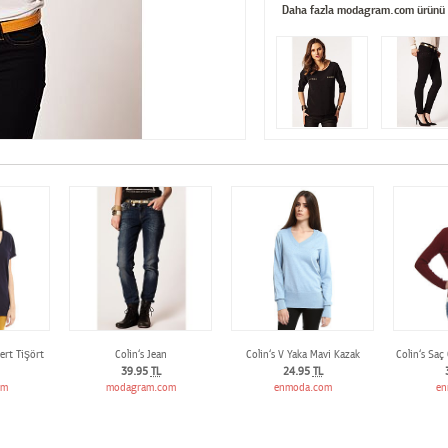
Daha fazla modagram.com ürünü
vert Tişört
Colin‘s Jean
Colin‘s V Yaka Mavi Kazak
Colin‘s Saç
39.95
TL
24.95
TL
om
modagram.com
enmoda.com
en