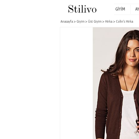
GİYİM
A
Anasayfa
Giyim
Üst Giyim
Hırka
Colin‘s Hırka