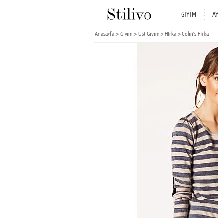
GİYİM
A
Anasayfa
Giyim
Üst Giyim
Hırka
Colin‘s Hırka