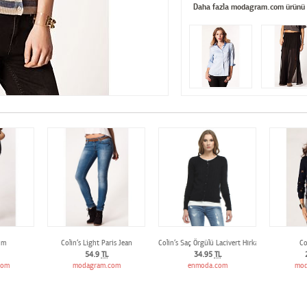
Daha fazla modagram.com ürünü
im
Colin‘s Light Paris Jean
Colin‘s Saç Örgülü Lacivert Hırka
Co
54.9
TL
34.95
TL
com
modagram.com
enmoda.com
mod