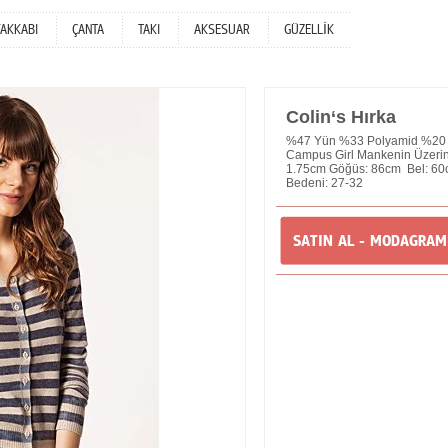
YAKKABI
ÇANTA
TAKI
AKSESUAR
GÜZELLİK
Colin‘s Hırka
%47 Yün %33 Polyamid %20 V
Campus Girl Mankenin Üzerin
1.75cm Göğüs: 86cm Bel: 60
Bedeni: 27-32
SATIN AL - MODAGRA