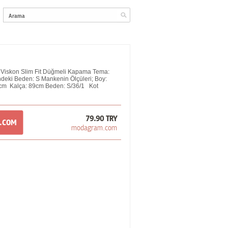
iskon Slim Fit Düğmeli Kapama Tema:
deki Beden: S Mankenin Ölçüleri; Boy:
cm Kalça: 89cm Beden: S/36/1 Kot
79.90 TRY
M.COM
modagram.com