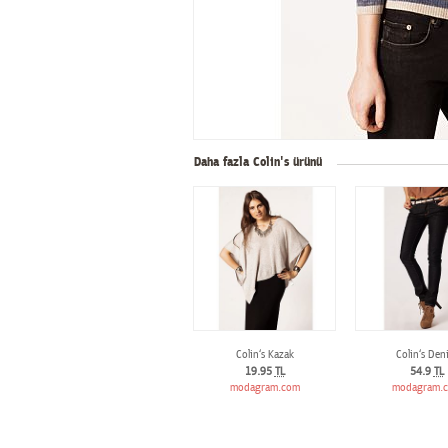
Daha fazla Colin's ürünü
Colin‘s Kazak
Colin‘s Den
19.95
TL
54.9
TL
modagram.com
modagram.