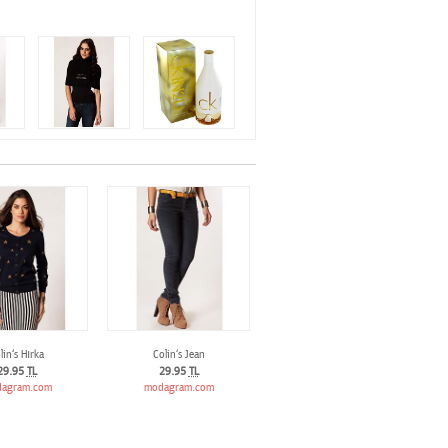
lin‘s Hırka
Colin‘s Jean
29.95
TL
29.95
TL
agram.com
modagram.com