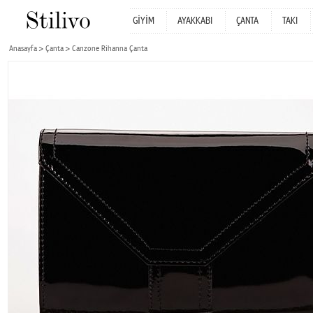
GİYİM
AYAKKABI
ÇANTA
TAKI
Anasayfa
Çanta
Canzone Rihanna Çanta