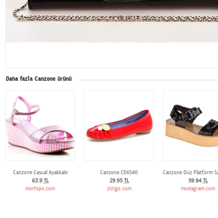
Daha fazla Canzone ürünü
Canzone Casual Ayakkabı
Canzone CE4540
Canzone Düz Platform S
63.9
TL
29.95
TL
59.94
TL
morhipo.com
zizigo.com
modagram.com