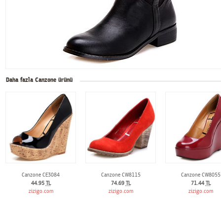
Daha fazla Canzone ürünü
Canzone CE3084
Canzone CW8115
Canzone CW8055
44.95
TL
74.69
TL
71.44
TL
zizigo.com
zizigo.com
zizigo.com