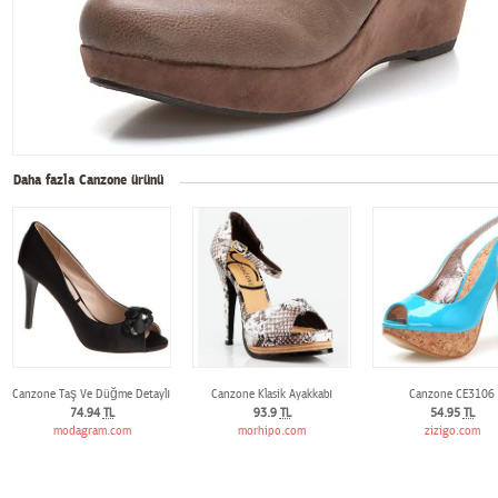
Daha fazla Canzone ürünü
Canzone Taş Ve Düğme Detaylı Ayakkabı
Canzone Klasik Ayakkabı
Canzone CE3106
74.94
TL
93.9
TL
54.95
TL
modagram.com
morhipo.com
zizigo.com