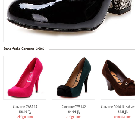
Daha fazla Canzone ürünü
Canzone CW8145
Canzone CW8182
Canzone Püsküllü Kahver
56.49
TL
64.94
TL
82.5
TL
zizigo.com
zizigo.com
enmoda.com