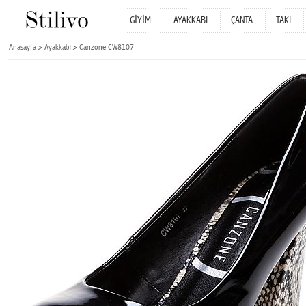
GİYİM
AYAKKABI
ÇANTA
TAKI
Anasayfa
Ayakkabı
Canzone CW8107