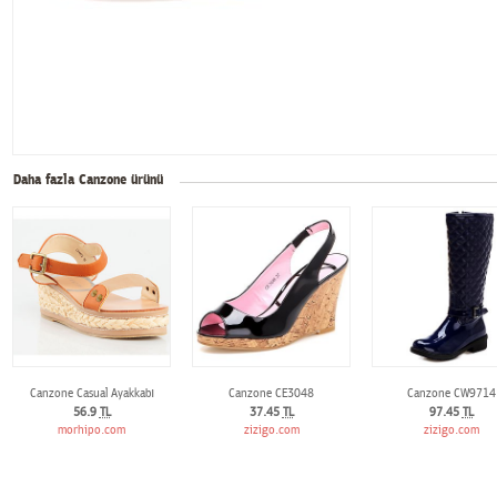
Daha fazla Canzone ürünü
Canzone Casual Ayakkabı
Canzone CE3048
Canzone CW9714
56.9
TL
37.45
TL
97.45
TL
morhipo.com
zizigo.com
zizigo.com