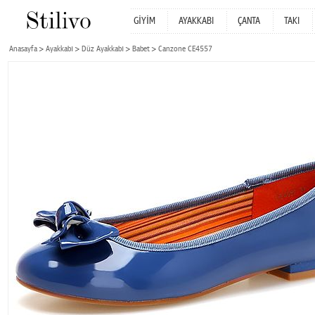
GİYİM
AYAKKABI
ÇANTA
TAKI
Anasayfa
Ayakkabı
Düz Ayakkabı
Babet
Canzone CE4557