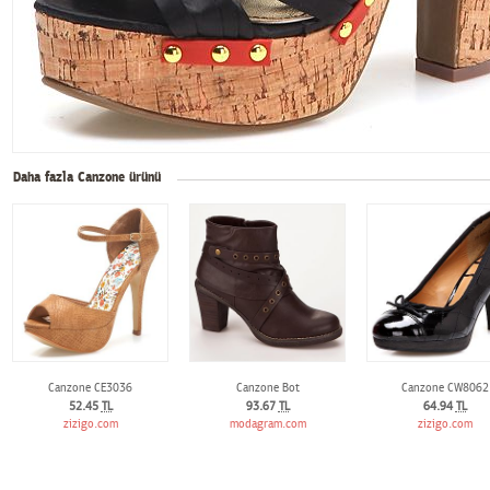
Daha fazla Canzone ürünü
Canzone CE3036
Canzone Bot
Canzone CW8062
52.45
TL
93.67
TL
64.94
TL
zizigo.com
modagram.com
zizigo.com