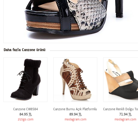
Daha fazla Canzone ürünü
Canzone CW8584
Canzone Burnu Açık Platformlu Ayakkabı
Canzone Renkli Dolgu T
84.95
TL
89.94
TL
71.94
TL
zizigo.com
modagram.com
modagram.com