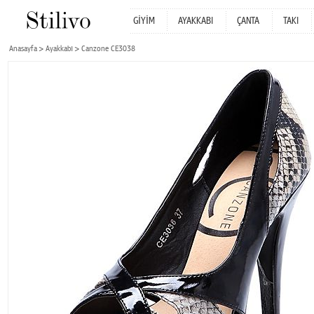
GİYİM
AYAKKABI
ÇANTA
TAKI
Anasayfa
Ayakkabı
Canzone CE3038