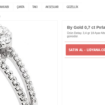
YAKKABI
ÇANTA
TAKI
AKSESUAR
GÜZELLİK
k
By Gold 0,7 ct Pır
Ürün Detay. 3,4 gr 18 Ayar Altı
günüdür.
SATIN AL - LIDYANA.C