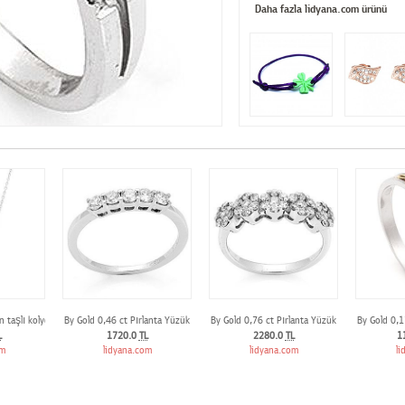
Daha fazla lidyana.com ürünü
n taşlı kolye
By Gold 0,46 ct Pırlanta Yüzük
By Gold 0,76 ct Pırlanta Yüzük
By Gold 0,1
L
1720.0
TL
2280.0
TL
1
om
lidyana.com
lidyana.com
li