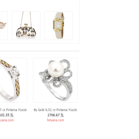
7 ct Pırlanta Yüzük
By Gold 0,51 ct Pırlanta Yüzük
101.33
TL
2706.67
TL
dyana.com
lidyana.com