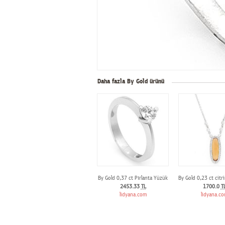
Daha fazla By Gold ürünü
By Gold 0,37 ct Pırlanta Yüzük
By Gold 0,23 ct citri
2453.33
TL
1700.0
T
lidyana.com
lidyana.c