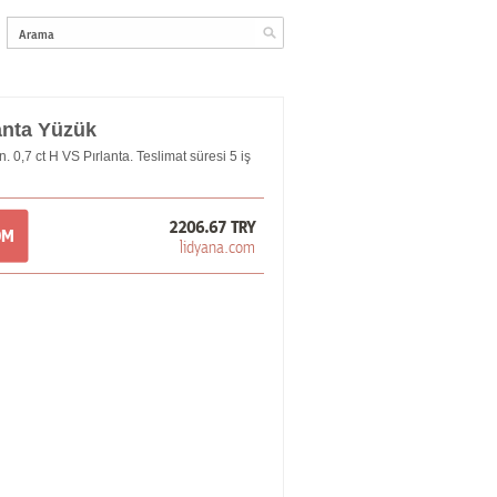
lanta Yüzük
n. 0,7 ct H VS Pırlanta. Teslimat süresi 5 iş
2206.67 TRY
OM
lidyana.com