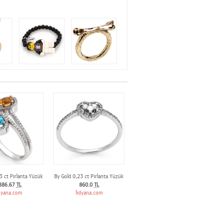
3 ct Pırlanta Yüzük
By Gold 0,23 ct Pırlanta Yüzük
886.67
TL
860.0
TL
dyana.com
lidyana.com