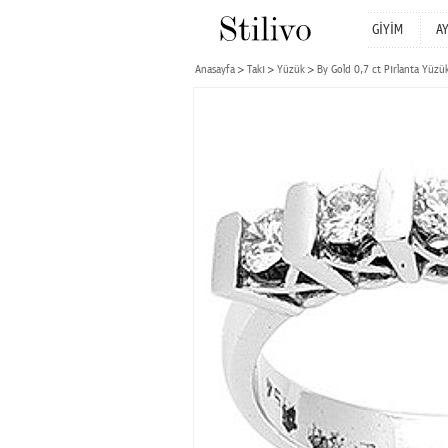
GİYİM
A
Anasayfa
Takı
Yüzük
By Gold 0,7 ct Pırlanta Yüzü