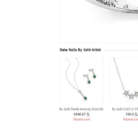
Daha fazla By Gold ürünü
By Gold Damla Anturaj Zümrütlü Kolye ve Küpe
By Gold 0,03 ct Yı
4346.67
TL
740.0
TL
lidyana.com
lidyana.c