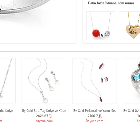
Daha fazla lidyana.com ürünü
ldız Kolye
By Gold Sıra Taş Kolye ve Küpe
By Gold Pırlantalı ve Yakut Set
By Gold 0,4
2426.67
TL
2706.7
TL
1
om
lidyana.com
lidyana.com
li