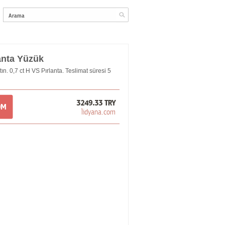
lanta Yüzük
ın. 0,7 ct H VS Pırlanta. Teslimat süresi 5
3249.33 TRY
OM
lidyana.com