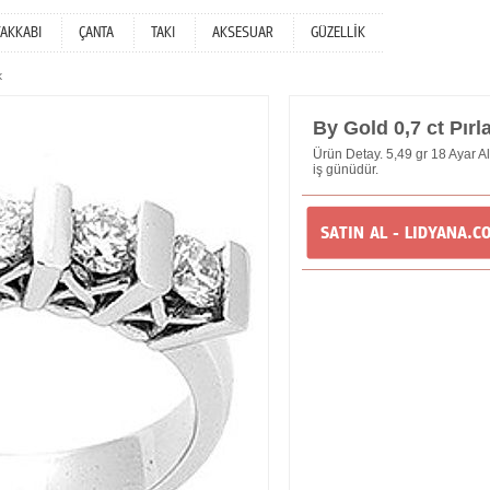
YAKKABI
ÇANTA
TAKI
AKSESUAR
GÜZELLİK
k
By Gold 0,7 ct Pır
Ürün Detay. 5,49 gr 18 Ayar Alt
iş günüdür.
SATIN AL - LIDYANA.C