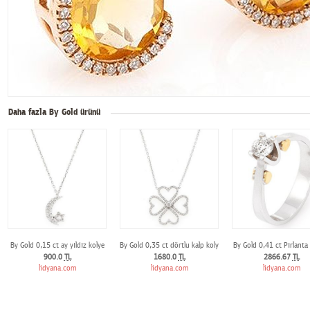
Daha fazla By Gold ürünü
By Gold 0,15 ct ay yıldız kolye
By Gold 0,35 ct dörtlu kalp kolye
By Gold 0,41 ct Pırlant
900.0
TL
1680.0
TL
2866.67
TL
lidyana.com
lidyana.com
lidyana.com