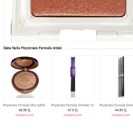
Daha fazla Physicians Formula ürünü
Physicians Formula Ultra Işıltılı Sıkıştırılmış Bronz Pudra - Koyu
Physicians Formula Shimmer Stirps Mascara Duo Brown Eyes
Physicians Formula Shim
69.99
TL
47.9
TL
44.99
TL
misspera.com
misspera.com
misspera.com