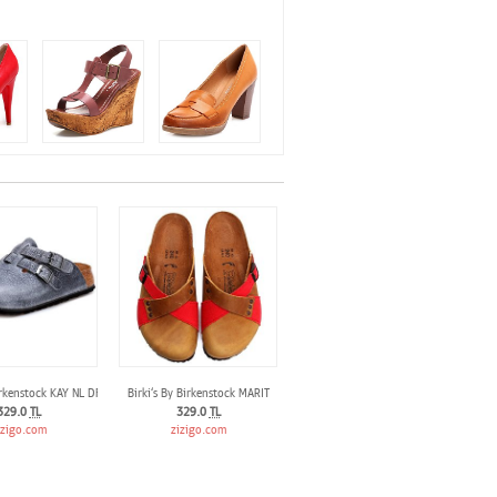
irkenstock KAY NL DF
Birki‘s By Birkenstock MARIT
329.0
TL
329.0
TL
izigo.com
zizigo.com