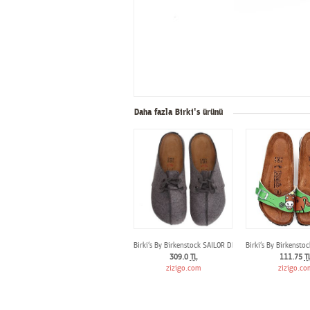
Daha fazla Birki's ürünü
Birki‘s By Birkenstock SAILOR DF
Birki‘s By Birkenst
309.0
TL
111.75
T
zizigo.com
zizigo.co