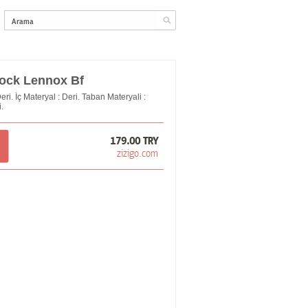
tock Lennox Bf
ri. İç Materyal : Deri. Taban Materyali :
.
179.00 TRY
zizigo.com