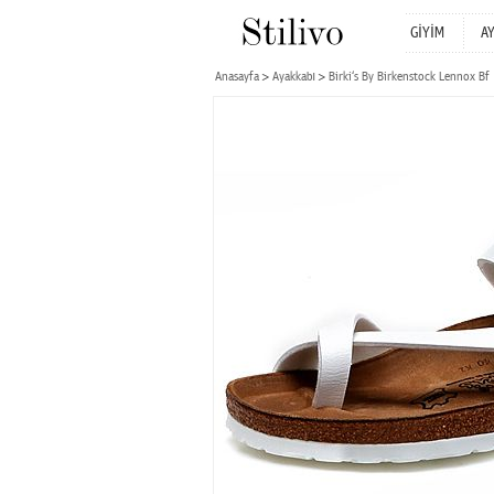
GİYİM
A
Anasayfa
Ayakkabı
Birki‘s By Birkenstock Lennox Bf