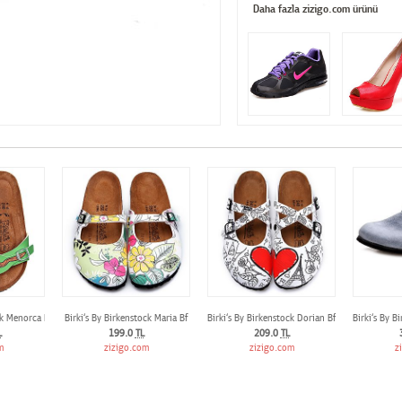
Daha fazla zizigo.com ürünü
ock Menorca Bayan Sandalet
Birki‘s By Birkenstock Maria Bf
Birki‘s By Birkenstock Dorian Bf
Birki‘s By B
L
199.0
TL
209.0
TL
m
zizigo.com
zizigo.com
z