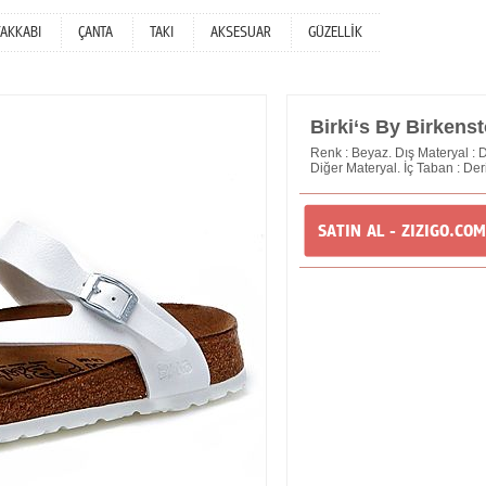
YAKKABI
ÇANTA
TAKI
AKSESUAR
GÜZELLİK
Birki‘s By Birkens
Renk : Beyaz. Dış Materyal : De
Diğer Materyal. İç Taban : Deri
SATIN AL - ZIZIGO.COM