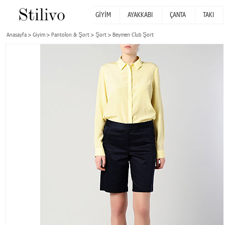
GİYİM
AYAKKABI
ÇANTA
TAKI
Anasayfa
Giyim
Pantolon & Şort
Şort
Beymen Club Şort