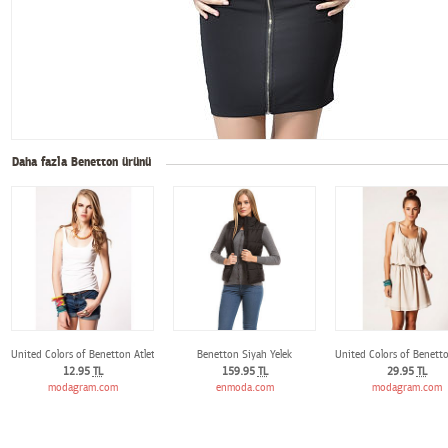
Daha fazla Benetton ürünü
United Colors of Benetton Atlet
Benetton Siyah Yelek
United Colors of Benetton
12.95
TL
159.95
TL
29.95
TL
modagram.com
enmoda.com
modagram.com