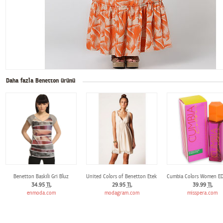
Daha fazla Benetton ürünü
Benetton Baskılı Gri Bluz
United Colors of Benetton Etek Ucu Dantelli Elbise
Cumbia Colors Women ED
34.95
TL
29.95
TL
39.99
TL
enmoda.com
modagram.com
misspera.com