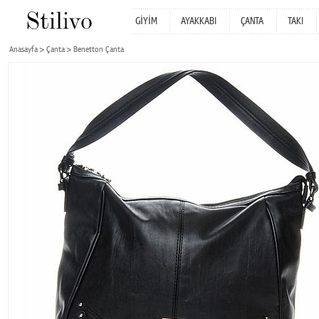
GİYİM
AYAKKABI
ÇANTA
TAKI
Anasayfa
Çanta
Benetton Çanta