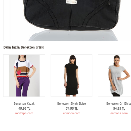
Daha fazla Benetton ürünü
Benetton Kazak
Benetton Siyah Elbise
Benetton Gri Elbis
49.95
TL
74.95
TL
54.95
TL
morhipo.com
enmoda.com
enmoda.com