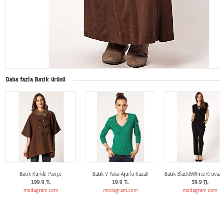
Daha fazla Batik ürünü
Batik Kürklü Panço
Batik V Yaka Ajurlu Kazak
Batik Black&White Kruva
199.9
TL
19.9
TL
39.9
TL
modagram.com
modagram.com
modagram.com