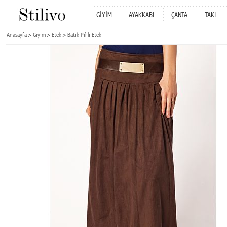
GİYİM
AYAKKABI
ÇANTA
TAKI
Anasayfa
Giyim
Etek
Batik Pilili Etek