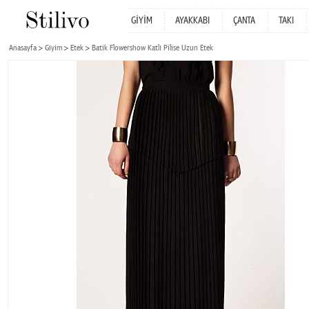
GİYİM
AYAKKABI
ÇANTA
TAKI
Anasayfa
Giyim
Etek
Batik Flowershow Katlı Pilise Uzun Etek