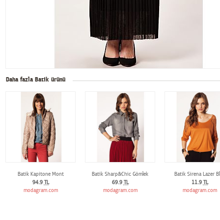
Daha fazla Batik ürünü
Batik Kapitone Mont
Batik Sharp&Chic Gömlek
Batik Sirena Lazer B
94.9
TL
69.9
TL
11.9
TL
modagram.com
modagram.com
modagram.com