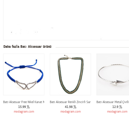
Daha fazla Batı Aksesuar ürünü
Batı Aksesuar Free Nikel Kanat Modeli Figürlü Örgü Bileklik
Batı Aksesuar Renkli Zincirli Sarı Aksamlı Uzun Kolye
Batı Aksesuar Metal Çivili 
15.99
TL
41.98
TL
12.9
TL
modagram.com
modagram.com
modagram.com