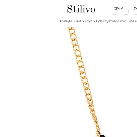
GİYİM
A
Anasayfa
Takı
Kolye
Ayşe Özyılmazel Orhan Baba Ya