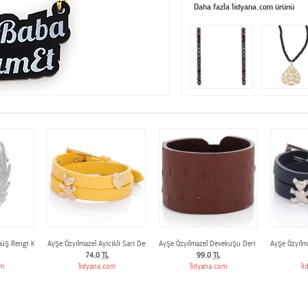
Daha fazla lidyana.com ürünü
üş Rengi Kanat Ear Cuff
Ayşe Özyılmazel Ayıcıklı Sarı Deri Bileklik
Ayşe Özyılmazel Devekuşu Deri Bileklik
Ayşe Özyılma
74.0
TL
99.0
TL
om
lidyana.com
lidyana.com
li