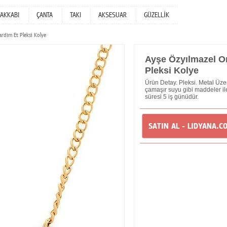
YAKKABI
ÇANTA
TAKI
AKSESUAR
GÜZELLİK
rdım Et Pleksi Kolye
Ayşe Özyılmazel O
Pleksi Kolye
Ürün Detay. Pleksi. Metal Üzer
çamaşır suyu gibi maddeler il
süresi 5 iş günüdür.
SATIN AL - LIDYANA.C