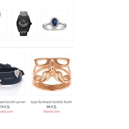
zel Ayıcıklı Lacivert Deri Bileklik
Ayşe Özyılmazel Gözlüklü Bıyıklı Yüzük
74.0
TL
99.0
TL
dyana.com
lidyana.com