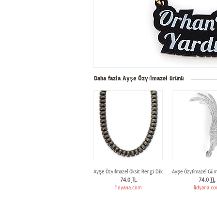
Daha fazla Ayşe Özyılmazel ürünü
Ayşe Özyılmazel Oksit Rengi Dikdörtgen Sıra Kolye
Ayşe Özyılmazel Güm
74.0
TL
74.0
TL
lidyana.com
lidyana.c