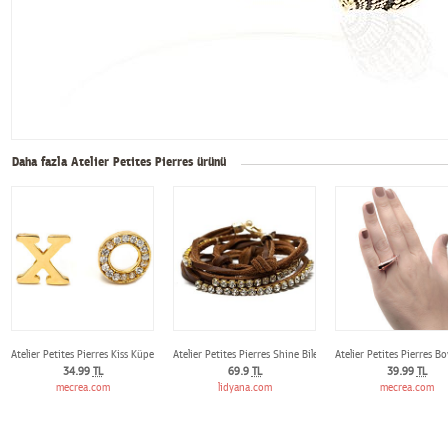
Daha fazla Atelier Petites Pierres ürünü
Atelier Petites Pierres Kiss Küpe
Atelier Petites Pierres Shine Bileklik
Atelier Petites Pierres 
34.99
TL
69.9
TL
39.99
TL
mecrea.com
lidyana.com
mecrea.com