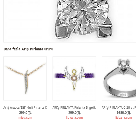
Daha fazla Ariş Pırlanta ürünü
Ariş Arapça ‘Elif‘ Harfi Pırlanta Kolye
ARİŞ PIRLANTA Pırlanta Bilgelik Meleği Zadkiel Altın Bileklik
ARİŞ PIRLANTA 0,28 ct P
299.0
TL
299.0
TL
1680.0
TL
mizu.com
lidyana.com
lidyana.com