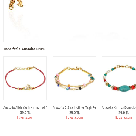
Daha fazla Anatolia ürünü
Anatolia Allah Yazılı Kırmızı İpli Taşlı Bileklik
Anatolia 3 Sıra İncili ve Taşlı Renkli Bileklik
Anatolia Kırmızı Boncuklu 
39.0
TL
29.0
TL
29.0
TL
lidyana.com
lidyana.com
lidyana.com