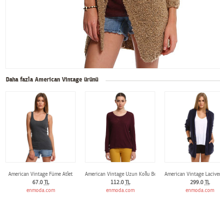
Daha fazla American Vintage ürünü
American Vintage Füme Atlet
American Vintage Uzun Kollu Bordo Tişört
American Vintage Lacive
67.0
TL
112.0
TL
299.0
TL
enmoda.com
enmoda.com
enmoda.com