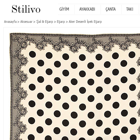
GİYİM
AYAKKABI
ÇANTA
TAKI
Anasayfa
Aksesuar
Şal & Eşarp
Eşarp
Aker Desenli İpek Eşarp